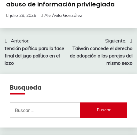
abuso de información privilegiada
julio 29, 2026
Ale Ávila González
Navegación
Anterior:
Siguiente:
tensión política para la fase
Taiwán concede el derecho
de
final del jugo político en el
de adopción a las parejas del
entradas
lazo
mismo sexo
Busqueda
Buscar: