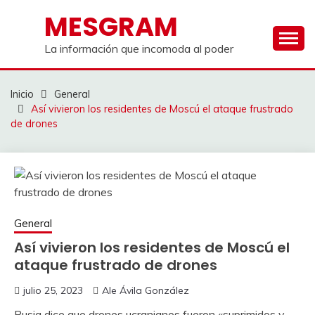
Saltar
MESGRAM
al
contenido
La información que incomoda al poder
Inicio
General
Así vivieron los residentes de Moscú el ataque frustrado
de drones
General
Así vivieron los residentes de Moscú el
ataque frustrado de drones
julio 25, 2023
Ale Ávila González
Rusia dice que drones ucranianos fueron «suprimidos y