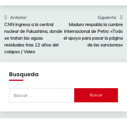
Navegación
Anterior:
Siguiente:
CNN ingresa a la central
Maduro respalda la cumbre
de
nuclear de Fukushima, donde
internacional de Petro: «Todo
entradas
se tratan las aguas
el apoyo para pasar la página
residuales tras 12 años del
de las sanciones»
colapso | Video
Busqueda
Buscar: