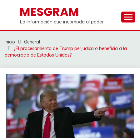
Saltar
MESGRAM
al
contenido
La información que incomoda al poder
Inicio
General
¿El procesamiento de Trump perjudica o beneficia a la
democracia de Estados Unidos?