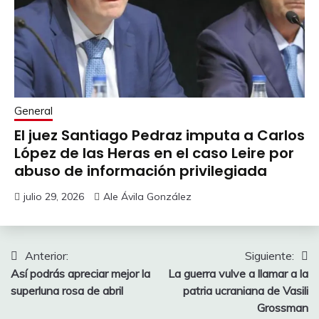
General
El juez Santiago Pedraz imputa a Carlos
López de las Heras en el caso Leire por
abuso de información privilegiada
julio 29, 2026
Ale Ávila González
Navegación
Anterior:
Siguiente:
Así podrás apreciar mejor la
La guerra vulve a llamar a la
de
superluna rosa de abril
patria ucraniana de Vasili
entradas
Grossman