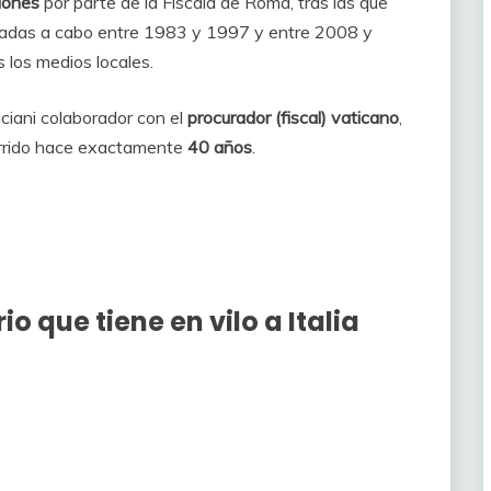
ciones
por parte de la Fiscala de Roma, tras las que
levadas a cabo entre 1983 y 1997 y entre 2008 y
 los medios locales.
ciani colaborador con el
procurador (fiscal) vaticano
,
currido hace exactamente
40 años
.
io que tiene en vilo a Italia