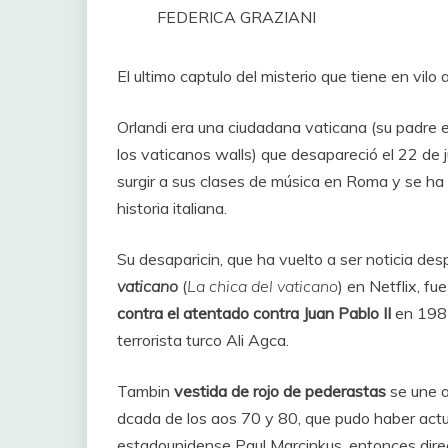
FEDERICA GRAZIANI
El ultimo captulo del misterio que tiene en vilo
Orlandi era una ciudadana vaticana (su padre 
los vaticanos walls) que desapareció el 22 de
surgir a sus clases de música en Roma y se ha 
historia italiana.
Su desaparicin, que ha vuelto a ser noticia des
vaticano
(
La chica del vaticano
) en Netflix, fu
contra el atentado contra Juan Pablo II
en 1981
terrorista turco Ali Agca.
Tambin
vestida de rojo de pederastas
se une a
dcada de los aos 70 y 80, que pudo haber act
estadounidense Paul Marcinkus, entonces direc