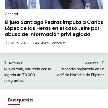
General
El juez Santiago Pedraz imputa a Carlos
López de las Heras en el caso Leire por
abuso de información privilegiada
julio 29, 2026
Ale Ávila González
Navegación
Anterior:
Siguiente:
Nueva York, saturada con la
Incendio registrado en un
de
llegada de 70.000
edificio histórico de Filipinas
entradas
inmigrantes
Busqueda