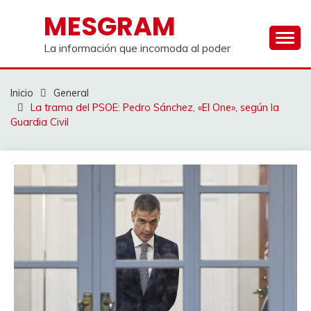
Saltar
MESGRAM
al
contenido
La información que incomoda al poder
Inicio
General
La trama del PSOE: Pedro Sánchez, «El One», según la
Guardia Civil