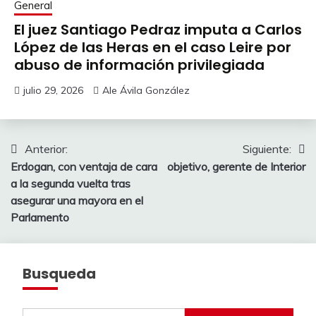
General
El juez Santiago Pedraz imputa a Carlos
López de las Heras en el caso Leire por
abuso de información privilegiada
julio 29, 2026
Ale Ávila González
Navegación
Anterior:
Siguiente:
Erdogan, con ventaja de cara
objetivo, gerente de Interior
de
a la segunda vuelta tras
entradas
asegurar una mayora en el
Parlamento
Busqueda
Buscar: