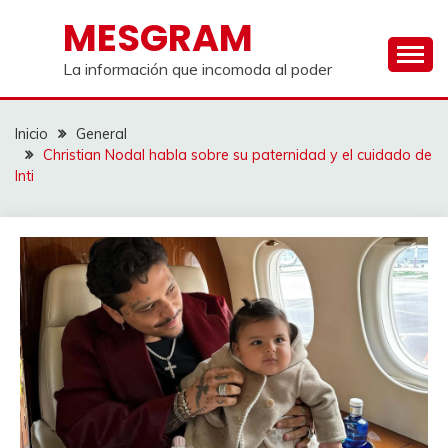
Saltar
MESGRAM
al
contenido
La información que incomoda al poder
Inicio
General
Christian Nodal habla sobre su paternidad y el cuidado de
Inti