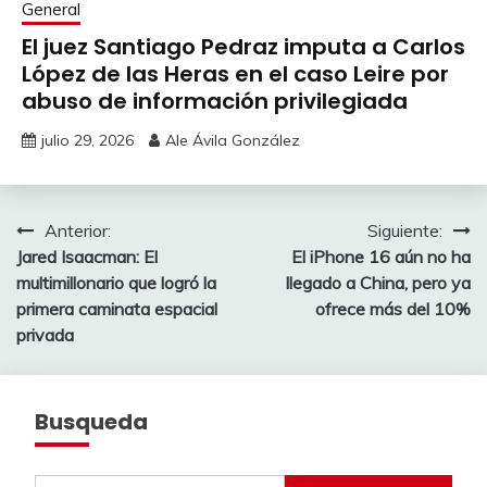
General
El juez Santiago Pedraz imputa a Carlos
López de las Heras en el caso Leire por
abuso de información privilegiada
julio 29, 2026
Ale Ávila González
Navegación
Anterior:
Siguiente:
Jared Isaacman: El
El iPhone 16 aún no ha
de
multimillonario que logró la
llegado a China, pero ya
entradas
primera caminata espacial
ofrece más del 10%
privada
Busqueda