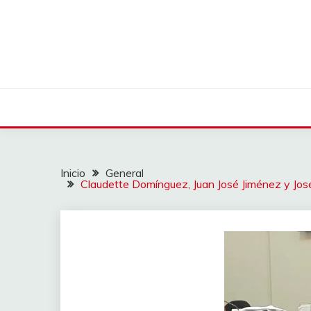
Saltar
al
contenido
Inicio
General
Claudette Domínguez, Juan José Jiménez y José