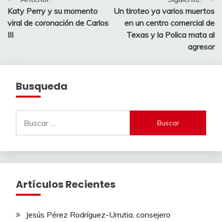
Navegación
Katy Perry y su momento
Un tiroteo ya varios muertos
de
viral de coronación de Carlos
en un centro comercial de
entradas
III
Texas y la Polica mata al
agresor
Busqueda
Buscar:
Artículos Recientes
Jesús Pérez Rodríguez-Urrutia, consejero