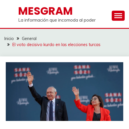
Saltar
MESGRAM
al
contenido
La información que incomoda al poder
Inicio
General
El voto decisivo kurdo en las elecciones turcas