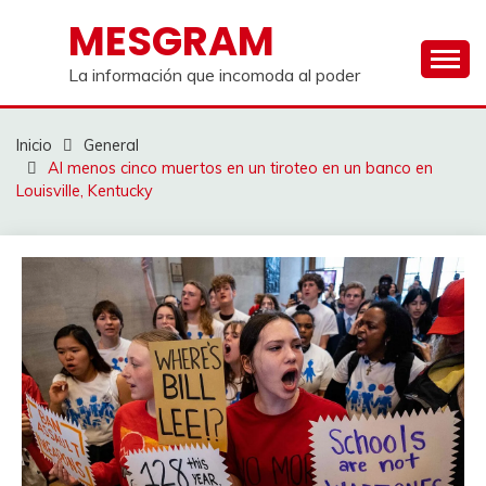
Saltar
MESGRAM
al
contenido
La información que incomoda al poder
Inicio
General
Al menos cinco muertos en un tiroteo en un banco en
Louisville, Kentucky