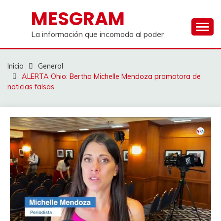
Saltar
MESGRAM
al
contenido
La información que incomoda al poder
Inicio
General
ALERTA Ohio: Bertha Michelle Mendoza promotora de
noticias falsas