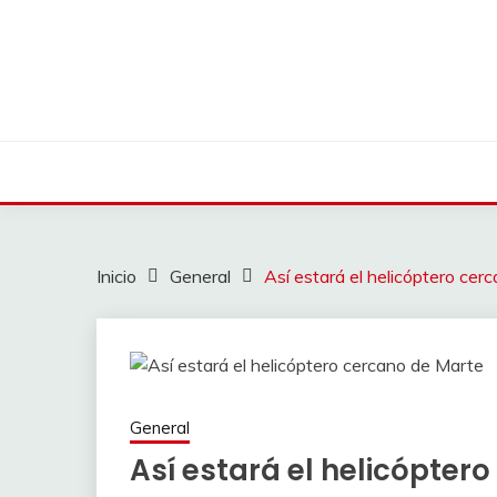
Saltar
al
contenido
Inicio
General
Así estará el helicóptero cer
General
Así estará el helicópter