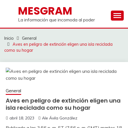
Saltar
MESGRAM
al
contenido
La información que incomoda al poder
Inicio
General
Aves en peligro de extinción eligen una isla reciclada
como su hogar
General
Aves en peligro de extinción eligen una
isla reciclada como su hogar
abril 18, 2023
Ale Ávila González
Publicado a las 3:56 p. m. ET (7:56 p. m. GMT) martes 18