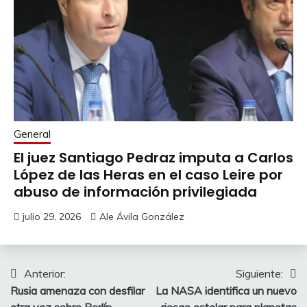
General
El juez Santiago Pedraz imputa a Carlos
López de las Heras en el caso Leire por
abuso de información privilegiada
julio 29, 2026
Ale Ávila González
Navegación
Anterior:
Siguiente:
Rusia amenaza con desfilar
La NASA identifica un nuevo
de
otra vez sobre Berlín
riesgo estelar para planetas