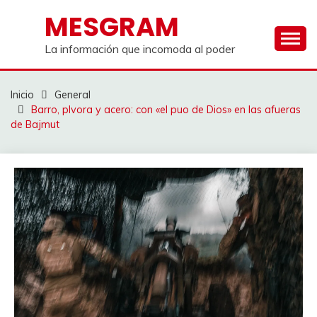
Saltar
MESGRAM
al
contenido
La información que incomoda al poder
Inicio
General
Barro, plvora y acero: con «el puo de Dios» en las afueras
de Bajmut