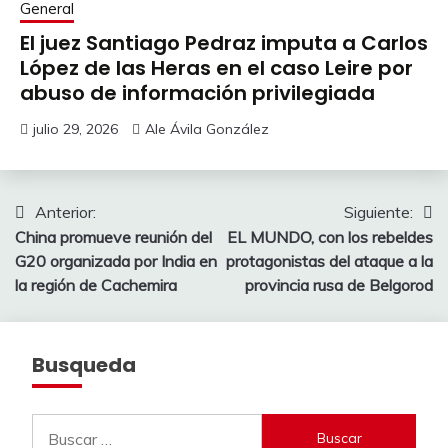
General
El juez Santiago Pedraz imputa a Carlos
López de las Heras en el caso Leire por
abuso de información privilegiada
julio 29, 2026
Ale Ávila González
Navegación
Anterior:
Siguiente:
China promueve reunión del
EL MUNDO, con los rebeldes
de
G20 organizada por India en
protagonistas del ataque a la
entradas
la región de Cachemira
provincia rusa de Belgorod
Busqueda
Buscar: