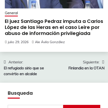
General
El juez Santiago Pedraz imputa a Carlos
López de las Heras en el caso Leire por
abuso de información privilegiada
julio 29, 2026
Ale Ávila González
Navegación
Anterior:
Siguiente:
El refugiado sirio que se
Finlandia en la OTAN
de
convirtio en alcalde
entradas
Busqueda
Buscar: