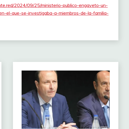
ente.red/2024/09/25/ministerio-publico-engaveto-un-
en-el-que-se-investigaba-a-miembros-de-la-familia-