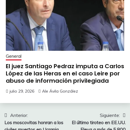
General
El juez Santiago Pedraz imputa a Carlos
López de las Heras en el caso Leire por
abuso de información privilegiada
julio 29, 2026
Ale Ávila González
Navegación
Anterior:
Siguiente:
Los moscovitas honran a los
El último tiroteo en EE.UU.
de
civiles muertos en Ucrania
Eleva a más de 5.800