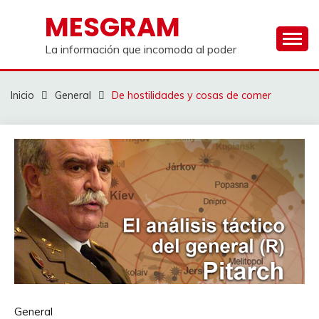
Saltar
MESGRAM
al
contenido
La información que incomoda al poder
Inicio
General
De hostilidades y cosas de comer
General