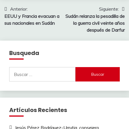
Navegación
Anterior:
Siguiente:
EEUU y Francia evacuan a
Sudán relanza la pesadilla de
de
sus nacionales en Sudán
la guerra civil veinte años
entradas
después de Darfur
Busqueda
Buscar:
Artículos Recientes
Jesús Pérez Rodríguez-Urrutia, consejero