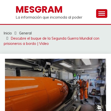
Saltar
MESGRAM
al
contenido
La información que incomoda al poder
Inicio
General
Descubre el buque de la Segunda Guerra Mundial con
prisioneros a bordo | Video