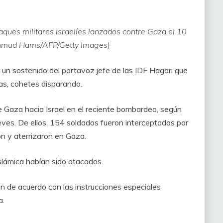
aques militares israelíes lanzados contre Gaza el 10
hmud Hams/AFP/Getty Images)
 un sostenido del portavoz jefe de las IDF Hagari que
mas, cohetes disparando.
Gaza hacia Israel en el reciente bombardeo, según
jueves. De ellos, 154 soldados fueron interceptados por
on y aterrizaron en Gaza.
 Islámica habían sido atacados.
úen de acuerdo con las instrucciones especiales
a.