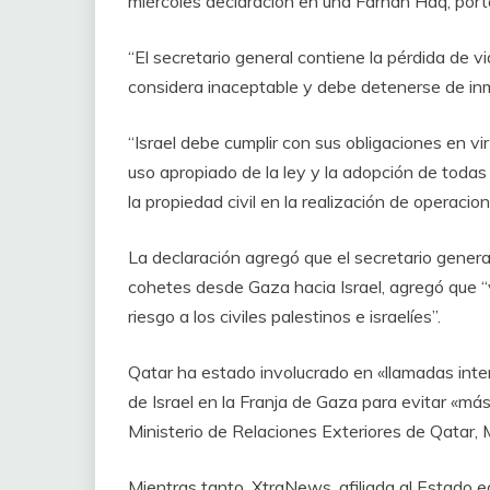
miércoles declaración en una Farhan Haq, port
“El secretario general contiene la pérdida de vid
considera inaceptable y debe detenerse de inm
“Israel debe cumplir con sus obligaciones en vir
uso apropiado de la ley y la adopción de todas 
la propiedad civil en la realización de operacion
La declaración agregó que el secretario genera
cohetes desde Gaza hacia Israel, agregó que “v
riesgo a los civiles palestinos e israelíes”.
Qatar ha estado involucrado en «llamadas inte
de Israel en la Franja de Gaza para evitar «más
Ministerio de Relaciones Exteriores de Qatar,
Mientras tanto, XtraNews, afiliada al Estado e