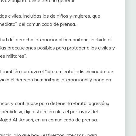
avoz adjunto delsecretario general.
as civiles, incluidas las de niños y mujeres, que
ediato”, del comunicado de prensa.
tud del derecho internacional humanitario, incluido el
las precauciones posibles para proteger a los civiles y
es militares”.
l también contuvo el “lanzamiento indiscriminado” de
iola el derecho humanitario internacional y pone en
nsas y continuas» para detener la «brutal agresión»
 pérdidas», dijo este miércoles el portavoz del
 Majed Al-Ansari, en un comunicado de prensa.
gipcio, dijo que hay «esfuerzos intensos» para