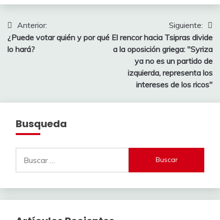
Navegación
Anterior:
Siguiente:
¿Puede votar quién y por qué
El rencor hacia Tsipras divide
de
lo hará?
a la oposición griega: "Syriza
entradas
ya no es un partido de
izquierda, representa los
intereses de los ricos"
Busqueda
Buscar: