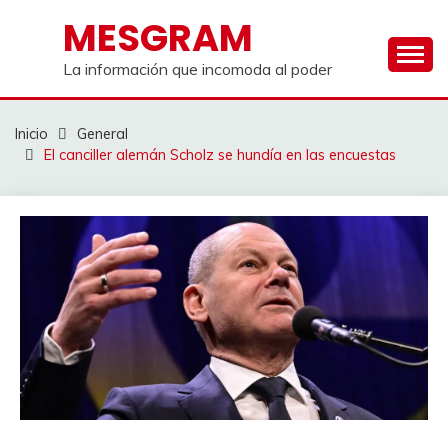
Saltar
MESGRAM
al
contenido
La información que incomoda al poder
Inicio
General
El canciller alemán Scholz se hundía en las encuestas