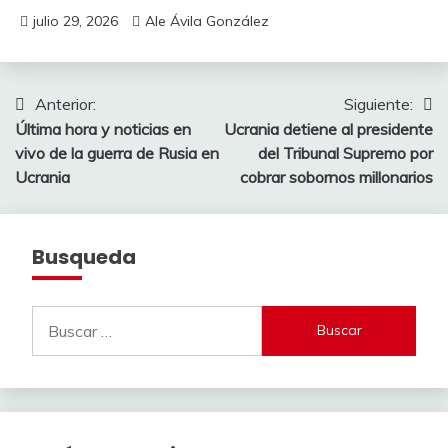
julio 29, 2026
Ale Ávila González
Navegación
Anterior:
Siguiente:
Última hora y noticias en
Ucrania detiene al presidente
de
vivo de la guerra de Rusia en
del Tribunal Supremo por
entradas
Ucrania
cobrar sobornos millonarios
Busqueda
Buscar: