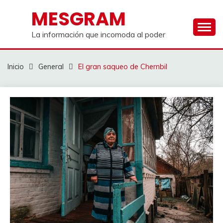
Saltar
MESGRAM
al
contenido
La información que incomoda al poder
Inicio
General
El gran saqueo de Chernbil