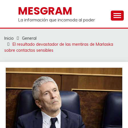
Saltar
MESGRAM
al
contenido
La información que incomoda al poder
Inicio
General
El resultado devastador de las mentiras de Marlaska
sobre contactos sensibles