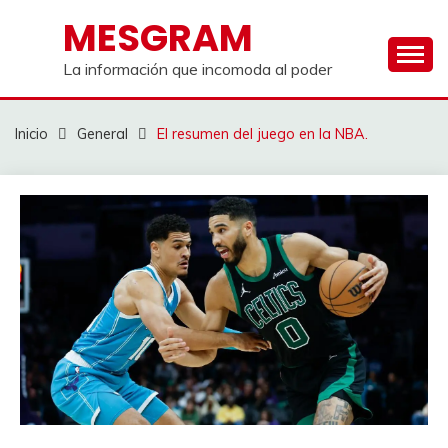
Saltar
MESGRAM
al
contenido
La información que incomoda al poder
Inicio
General
El resumen del juego en la NBA.