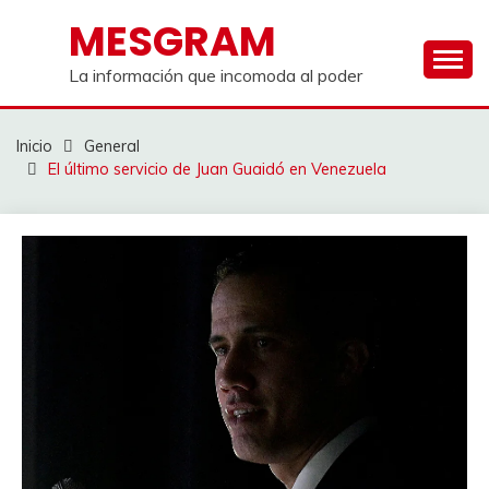
Saltar
MESGRAM
al
contenido
La información que incomoda al poder
Inicio
General
El último servicio de Juan Guaidó en Venezuela