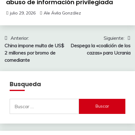
abuso de información privilegiada
julio 29, 2026
Ale Ávila González
Navegación
Anterior:
Siguiente:
China impone multa de US$
Despega la «coalición de los
de
2 millones por bromo de
cazas» para Ucrania
entradas
comediante
Busqueda
Buscar: