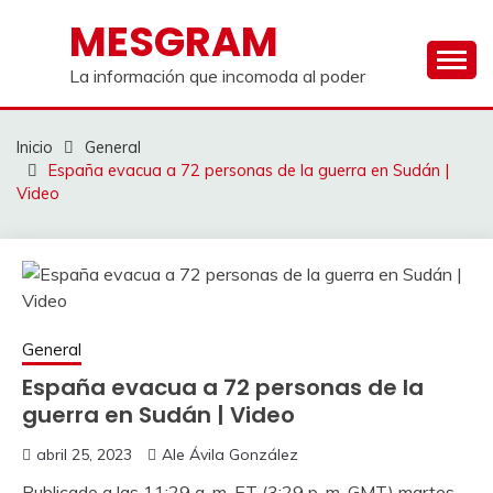
Saltar
MESGRAM
al
contenido
La información que incomoda al poder
Inicio
General
España evacua a 72 personas de la guerra en Sudán |
Video
General
España evacua a 72 personas de la
guerra en Sudán | Video
abril 25, 2023
Ale Ávila González
Publicado a las 11:29 a. m. ET (3:29 p. m. GMT) martes