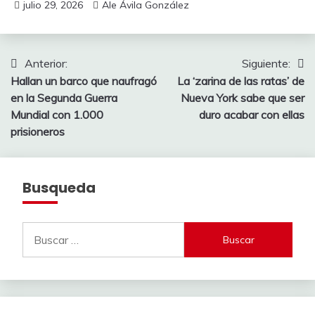
julio 29, 2026
Ale Ávila González
Navegación
Anterior:
Siguiente:
Hallan un barco que naufragó
La ‘zarina de las ratas’ de
de
en la Segunda Guerra
Nueva York sabe que ser
entradas
Mundial con 1.000
duro acabar con ellas
prisioneros
Busqueda
Buscar: