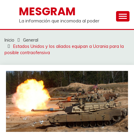
Saltar
MESGRAM
al
contenido
La información que incomoda al poder
Inicio
General
Estados Unidos y los aliados equipan a Ucrania para la
posible contraofensiva