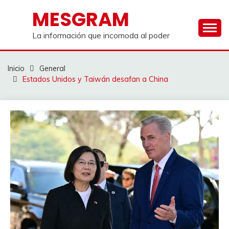
Saltar
MESGRAM
al
contenido
La información que incomoda al poder
Inicio
General
Estados Unidos y Taiwán desafan a China