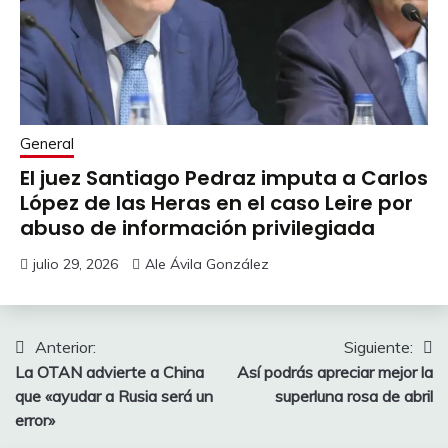
General
El juez Santiago Pedraz imputa a Carlos
López de las Heras en el caso Leire por
abuso de información privilegiada
julio 29, 2026
Ale Ávila González
Navegación
Anterior:
Siguiente:
La OTAN advierte a China
Así podrás apreciar mejor la
de
que «ayudar a Rusia será un
superluna rosa de abril
entradas
error»