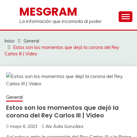
Saltar
MESGRAM
al
contenido
La información que incomoda al poder
Inicio
General
Estos son los momentos que dejó la corona del Rey
Carlos III | Video
General
Estos son los momentos que dejó la
corona del Rey Carlos III | Video
mayo 6, 2023
Ale Ávila González
Así estuvo ante la coronación del Rey Carlos III y la Reina