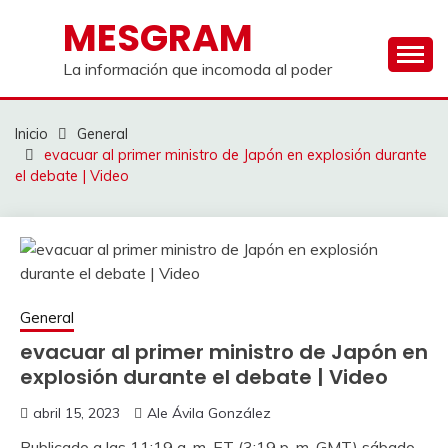
Saltar
MESGRAM
al
contenido
La información que incomoda al poder
Inicio
General
evacuar al primer ministro de Japón en explosión durante
el debate | Video
General
evacuar al primer ministro de Japón en
explosión durante el debate | Video
abril 15, 2023
Ale Ávila González
Publicado a las 11:19 a. m. ET (3:19 p. m. GMT) sábado