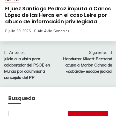
El juez Santiago Pedraz imputa a Carlos
López de las Heras en el caso Leire por
abuso de información privilegiada
julio 29, 2026
Ale Ávila González
Navegación
Anterior:
Siguiente:
Juicio a la vista para
Honduras: Kilvett Bertrand
de
colaborador del PSOE en
acusa a Marlon Ochoa de
entradas
Murcia por calumniar a
«cobarde» escape judicial
concejala del PP
Busqueda
Buscar: