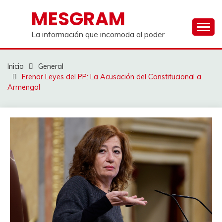
Saltar
MESGRAM
al
contenido
La información que incomoda al poder
Inicio
General
Frenar Leyes del PP: La Acusación del Constitucional a
Armengol