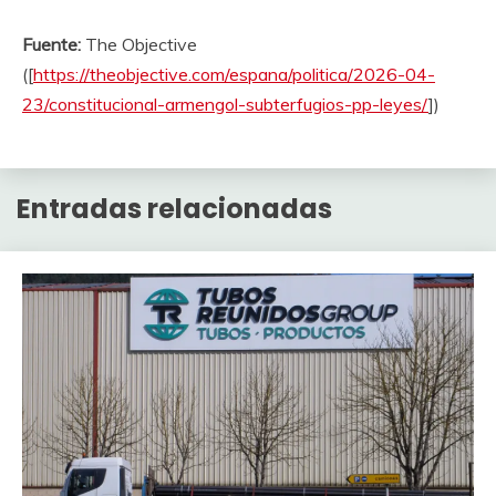
Fuente:
The Objective
([
https://theobjective.com/espana/politica/2026-04-
23/constitucional-armengol-subterfugios-pp-leyes/
])
Entradas relacionadas