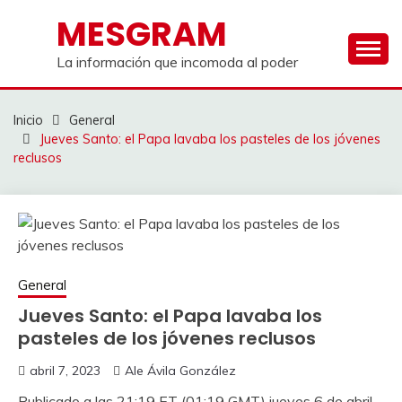
Saltar
MESGRAM
al
contenido
La información que incomoda al poder
Inicio
General
Jueves Santo: el Papa lavaba los pasteles de los jóvenes
reclusos
General
Jueves Santo: el Papa lavaba los
pasteles de los jóvenes reclusos
abril 7, 2023
Ale Ávila González
Publicado a las 21:19 ET (01:19 GMT) jueves 6 de abril