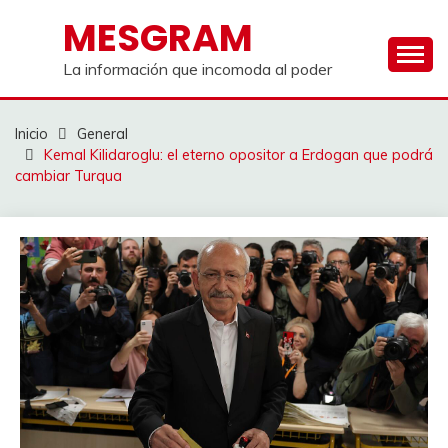
Saltar
MESGRAM
al
contenido
La información que incomoda al poder
Inicio
General
Kemal Kilidaroglu: el eterno opositor a Erdogan que podrá
cambiar Turqua