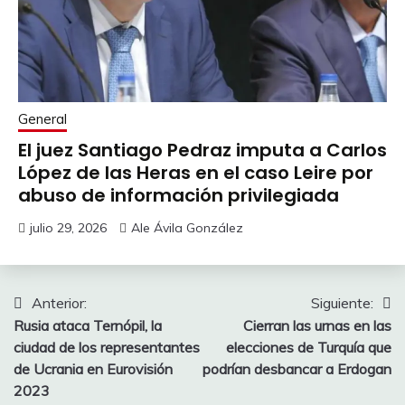
General
El juez Santiago Pedraz imputa a Carlos
López de las Heras en el caso Leire por
abuso de información privilegiada
julio 29, 2026
Ale Ávila González
Navegación
Anterior:
Siguiente:
Rusia ataca Ternópil, la
Cierran las urnas en las
de
ciudad de los representantes
elecciones de Turquía que
entradas
de Ucrania en Eurovisión
podrían desbancar a Erdogan
2023