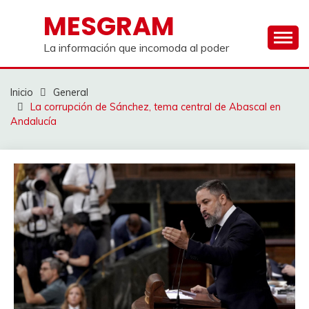
Saltar
MESGRAM
al
contenido
La información que incomoda al poder
Inicio
General
La corrupción de Sánchez, tema central de Abascal en
Andalucía