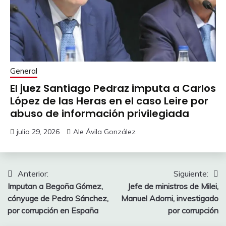
General
El juez Santiago Pedraz imputa a Carlos
López de las Heras en el caso Leire por
abuso de información privilegiada
julio 29, 2026
Ale Ávila González
Navegación
Anterior:
Siguiente:
Imputan a Begoña Gómez,
Jefe de ministros de Milei,
de
cónyuge de Pedro Sánchez,
Manuel Adorni, investigado
entradas
por corrupción en España
por corrupción