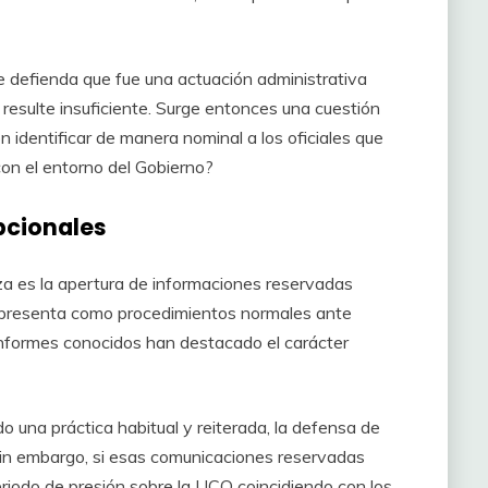
se defienda que fue una actuación administrativa
n resulte insuficiente. Surge entonces una cuestión
ón identificar de manera nominal a los oficiales que
con el entorno del Gobierno?
pcionales
za es la apertura de informaciones reservadas
as presenta como procedimientos normales ante
s informes conocidos han destacado el carácter
o una práctica habitual y reiterada, la defensa de
in embargo, si esas comunicaciones reservadas
eriodo de presión sobre la UCO coincidiendo con los