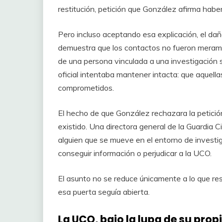
restitución, petición que González afirma habe
Pero incluso aceptando esa explicación, el d
demuestra que los contactos no fueron merame
de una persona vinculada a una investigación se
oficial intentaba mantener intacta: que aquel
comprometidos.
El hecho de que González rechazara la petició
existido. Una directora general de la Guardia C
alguien que se mueve en el entorno de investi
conseguir información o perjudicar a la UCO.
El asunto no se reduce únicamente a lo que re
esa puerta seguía abierta.
La UCO, bajo la lupa de su prop