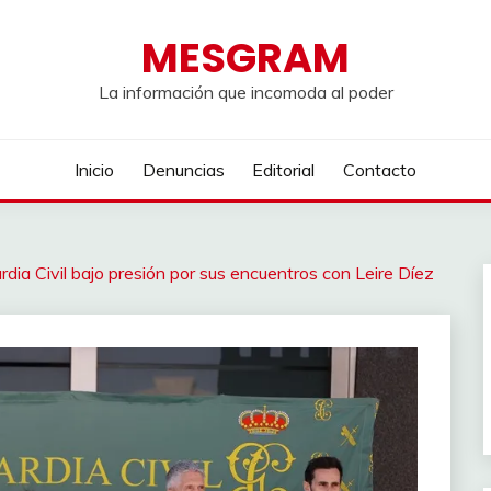
MESGRAM
La información que incomoda al poder
Inicio
Denuncias
Editorial
Contacto
rdia Civil bajo presión por sus encuentros con Leire Díez