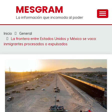
Saltar
MESGRAM
al
contenido
La información que incomoda al poder
Inicio
General
La frontera entre Estados Unidos y México se vaca:
inmigrantes procesados ​​​​o expulsados