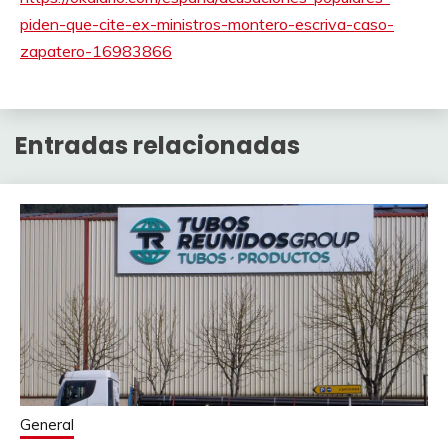
piden-que-cite-ex-ministros-montero-escriva-caso-
zapatero-16983866
Entradas relacionadas
General