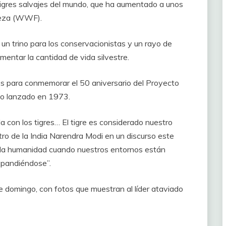
tigres salvajes del mundo, que ha aumentado a unos
aleza (WWF).
ó un trino para los conservacionistas y un rayo de
entar la cantidad de vida silvestre.
nes para conmemorar el 50 aniversario del Proyecto
no lanzado en 1973.
a con los tigres… El tigre es considerado nuestro
tro de la India Narendra Modi en un discurso este
a la humanidad cuando nuestros entornos están
xpandiéndose”.
e domingo, con fotos que muestran al líder ataviado