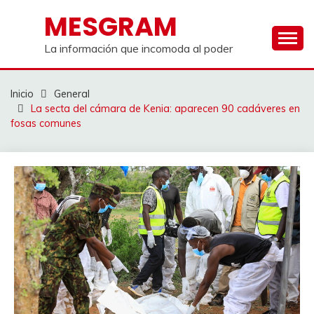
Saltar
MESGRAM
al
contenido
La información que incomoda al poder
Inicio
General
La secta del cámara de Kenia: aparecen 90 cadáveres en
fosas comunes