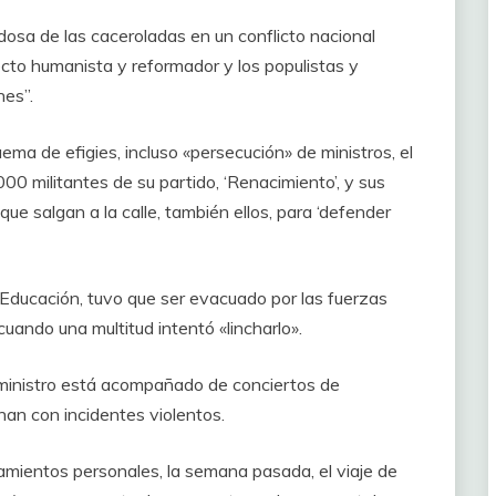
dosa de las caceroladas en un conflicto nacional
ecto humanista y reformador y los populistas y
es”.
a de efigies, incluso «persecución» de ministros, el
000 militantes de su partido, ‘Renacimiento’, y sus
ue salgan a la calle, también ellos, para ‘defender
Educación, tuvo que ser evacuado por las fuerzas
cuando una multitud intentó «lincharlo».
ministro está acompañado de conciertos de
inan con incidentes violentos.
amientos personales, la semana pasada, el viaje de