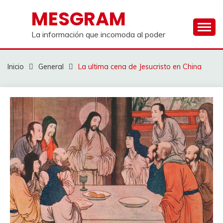
Saltar
MESGRAM
al
contenido
La información que incomoda al poder
Inicio
General
La ultima cena de Jesucristo en China