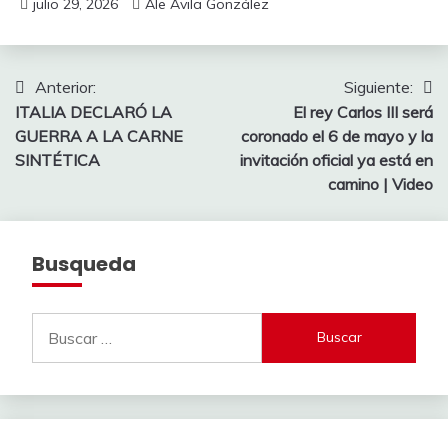
julio 29, 2026
Ale Ávila González
Navegación
Anterior:
Siguiente:
ITALIA DECLARÓ LA
El rey Carlos III será
de
GUERRA A LA CARNE
coronado el 6 de mayo y la
entradas
SINTÉTICA
invitación oficial ya está en
camino | Video
Busqueda
Buscar: