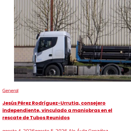
General
Jesús Pérez Rodríguez-Urrutia, consejero
independiente, vinculado a maniobras en el
rescate de Tubos Reunidos
agosto 4, 2026
agosto 5, 2026
Ale Ávila González