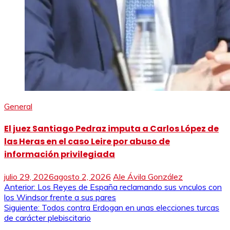
General
El juez Santiago Pedraz imputa a Carlos López de
las Heras en el caso Leire por abuso de
información privilegiada
julio 29, 2026
agosto 2, 2026
Ale Ávila González
Navegación
Anterior:
Los Reyes de España reclamando sus vnculos con
los Windsor frente a sus pares
de
Siguiente:
Todos contra Erdogan en unas elecciones turcas
de carácter plebiscitario
entradas