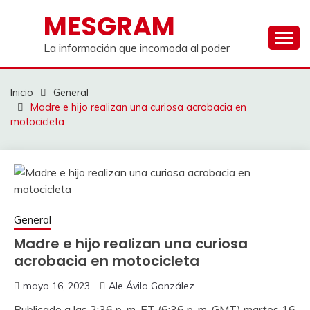
Saltar
MESGRAM
al
contenido
La información que incomoda al poder
Inicio
General
Madre e hijo realizan una curiosa acrobacia en
motocicleta
General
Madre e hijo realizan una curiosa
acrobacia en motocicleta
mayo 16, 2023
Ale Ávila González
Publicado a las 2:36 p. m. ET (6:36 p. m. GMT) martes 16