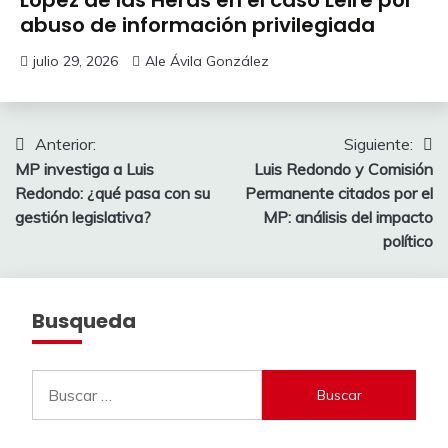
López de las Heras en el caso Leire por
abuso de información privilegiada
julio 29, 2026
Ale Ávila González
Navegación
Anterior:
Siguiente:
MP investiga a Luis
Luis Redondo y Comisión
de
Redondo: ¿qué pasa con su
Permanente citados por el
entradas
gestión legislativa?
MP: análisis del impacto
político
Busqueda
Buscar: