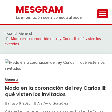
Saltar
MESGRAM
al
contenido
La información que incomoda al poder
Inicio
General
Moda en la coronación del rey Carlos III: qué visten los
invitados
General
Moda en la coronación del rey Carlos III:
qué visten los invitados
mayo 6, 2023
Ale Ávila González
Así son las costosas coronas de los reyes Carlos III y Camila